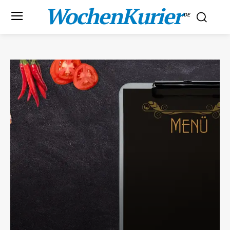
WochenKurier
.DE