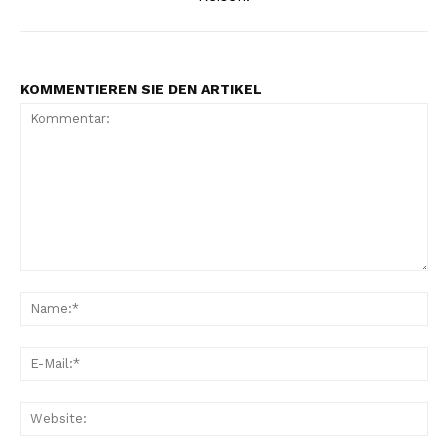
Inhalte
KOMMENTIEREN SIE DEN ARTIKEL
Kommentar:
Na
E-
Mai
Web