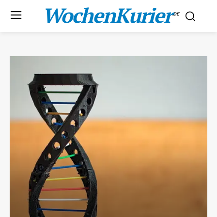
WochenKurier
.DE