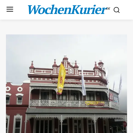
WochenKurier
.DE