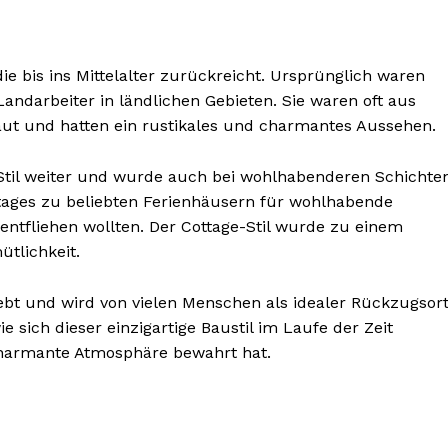
ie bis ins Mittelalter zurückreicht. Ursprünglich waren
andarbeiter in ländlichen Gebieten. Sie waren oft aus
aut und hatten ein rustikales und charmantes Aussehen.
-Stil weiter und wurde auch bei wohlhabenderen Schichte
ttages zu beliebten Ferienhäusern für wohlhabende
ntfliehen wollten. Der Cottage-Stil wurde zu einem
tlichkeit.
nseren
iebt und wird von vielen Menschen als idealer Rückzugsor
osen
e sich dieser einzigartige Baustil im Laufe der Zeit
tter
 charmante Atmosphäre bewahrt hat.
Inhalte