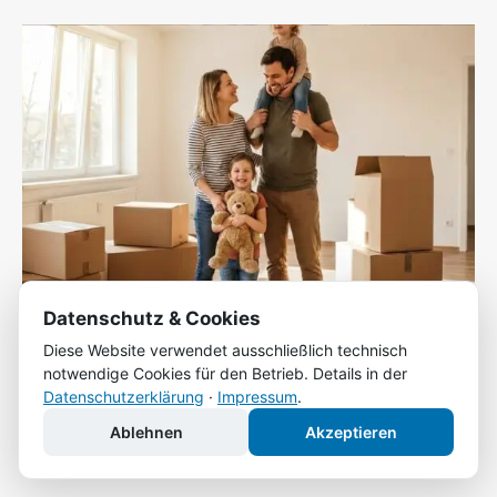
Datenschutz & Cookies
Diese Website verwendet ausschließlich technisch
Umzug mit Kindern: entspannt in der neuen Stadt
notwendige Cookies für den Betrieb. Details in der
ankommen
Datenschutzerklärung
·
Impressum
.
Tobias Friedrich
-
3. Juli 2026
Ablehnen
Akzeptieren