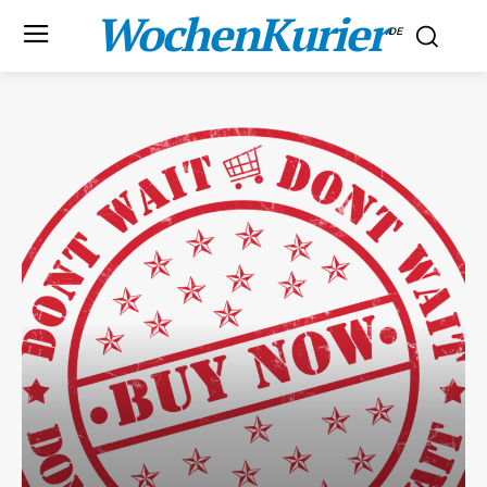
WochenKurier
.DE