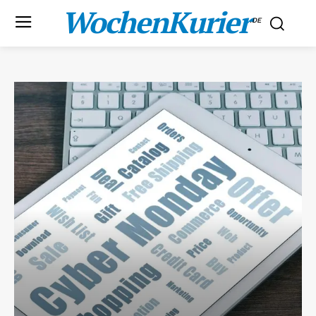
WochenKurier
.DE