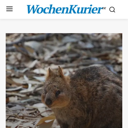
WochenKurier
.DE