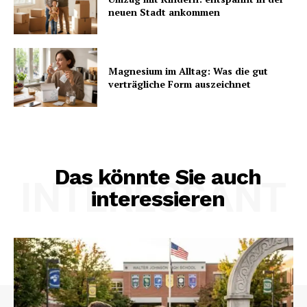
neuen Stadt ankommen
Magnesium im Alltag: Was die gut
verträgliche Form auszeichnet
Das könnte Sie auch
INTERESSANT
interessieren