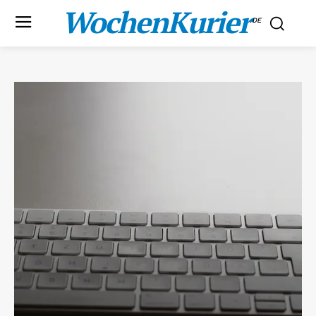
WochenKurier
.DE