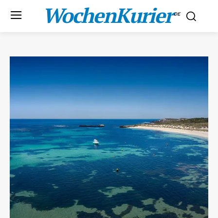
WochenKurier
.DE