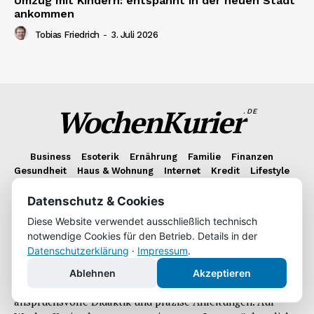
Umzug mit Kindern: entspannt in der neuen Stadt
ankommen
Tobias Friedrich
-
3. Juli 2026
WochenKurier
.DE
Business
Esoterik
Ernährung
Familie
Finanzen
Gesundheit
Haus & Wohnung
Internet
Kredit
Lifestyle
Technik
Versicherung
FAQ
Datenschutz & Cookies
Diese Website verwendet ausschließlich technisch
Über uns
notwendige Cookies für den Betrieb. Details in der
Datenschutzerklärung
·
Impressum
.
Wir sind ein Team aus leidenschaftlichen Redakteuren, das
es sich zur Aufgabe gemacht hat, unsere Leser stets mit
Ablehnen
Akzeptieren
nützlichen Informationen zu unterhalten. Wir brennen für
anspruchsvolle Didaktik und präzise Anleitungen. Auf