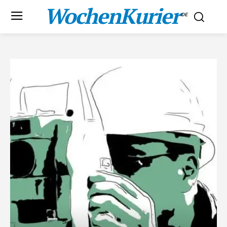
WochenKurier
.DE