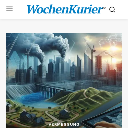
WochenKurier
.DE
VERMESSUNG