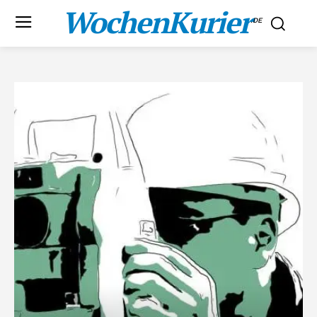
WochenKurier
.DE