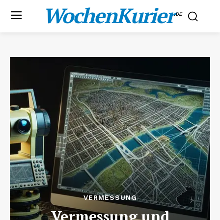
WochenKurier
.DE
VERMESSUNG
Vermessung und