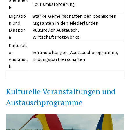
Austausc
Tourismusförderung
h
Migratio
Starke Gemeinschaften der bosnischen
n und
Migranten in den Niederlanden,
Diaspor
kultureller Austausch,
a
Wirtschaftsnetzwerke
Kulturell
er
Veranstaltungen, Austauschprogramme,
Austausc
Bildungspartnerschaften
h
Erhalte unseren
kostenlosen Newsletter
Kulturelle Veranstaltungen und
Austauschprogramme