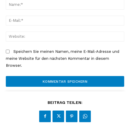
N
o
a
m
m
m
E
e
e
-
:
n
M
W
*
t
a
e
a
i
b
Speichern Sie meinen Namen, meine E-Mail-Adresse und
r
l
s
meine Website für den nächsten Kommentar in diesem
:
:
i
Browser.
*
t
e
:
BEITRAG TEILEN: