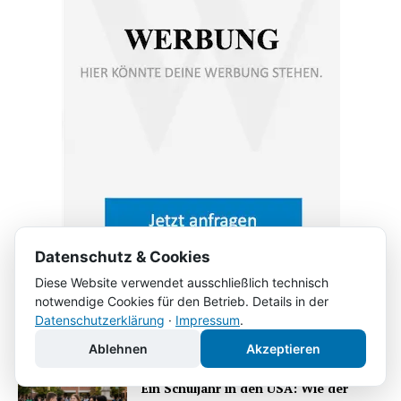
Datenschutz & Cookies
Diese Website verwendet ausschließlich technisch
notwendige Cookies für den Betrieb. Details in der
Beliebt
Datenschutzerklärung
·
Impressum
.
Ablehnen
Akzeptieren
Ein Schuljahr in den USA: Wie der