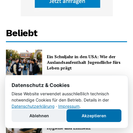
Beliebt
Ein Schuljahr in den USA: Wie der
Auslandsaufenthalt Jugendliche fürs
Leben prägt
Datenschutz & Cookies
Grenzenlos mobil: Mit Bus und Bahn
Diese Website verwendet ausschließlich technisch
von Dortmund bis nach Istanbul
notwendige Cookies für den Betrieb. Details in der
Datenschutzerklärung
·
Impressum
.
Ablehnen
Akzeptieren
Berufskleidung im Betrieb: Sicherheit,
Hygiene und Effizienz