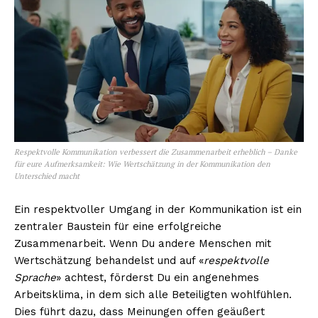
NEWSLETTER ABONNIEREN
Inhalte
Respektvolle Kommunikation verbessert die Zusammenarbeit erheblich – Danke
für eure Aufmerksamkeit: Wie Wertschätzung in der Kommunikation den
Unterschied macht
Ein respektvoller Umgang in der Kommunikation ist ein
zentraler Baustein für eine erfolgreiche
Zusammenarbeit. Wenn Du andere Menschen mit
Wertschätzung behandelst und auf «
respektvolle
Sprache
» achtest, förderst Du ein angenehmes
Arbeitsklima, in dem sich alle Beteiligten wohlfühlen.
Dies führt dazu, dass Meinungen offen geäußert