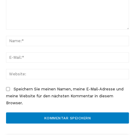
Kommentar:
Na
E-
Mai
Web
Erhalte unseren
Speichern Sie meinen Namen, meine E-Mail-Adresse und
kostenlosen Newsletter
meine Website für den nächsten Kommentar in diesem
Browser.