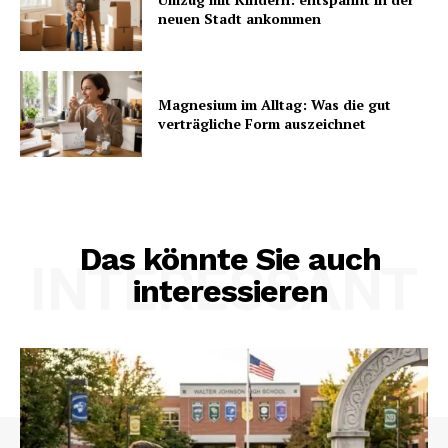
neuen Stadt ankommen
Magnesium im Alltag: Was die gut
verträgliche Form auszeichnet
Das könnte Sie auch
INTERESSANT
interessieren