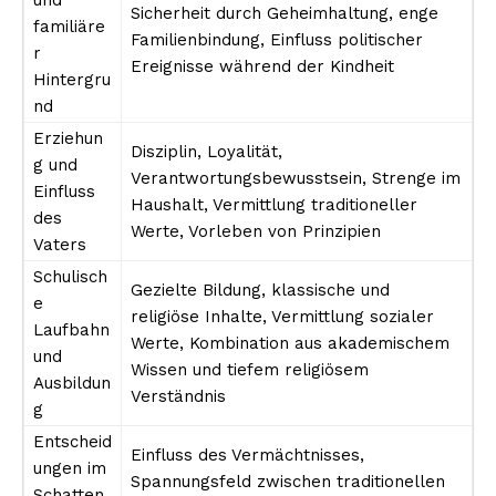
Sicherheit durch Geheimhaltung, enge
familiäre
Familienbindung, Einfluss politischer
r
Ereignisse während der Kindheit
Hintergru
nd
Erziehun
Disziplin, Loyalität,
g und
Verantwortungsbewusstsein, Strenge im
Einfluss
Haushalt, Vermittlung traditioneller
des
Werte, Vorleben von Prinzipien
Vaters
Schulisch
Gezielte Bildung, klassische und
e
religiöse Inhalte, Vermittlung sozialer
Laufbahn
Werte, Kombination aus akademischem
und
Wissen und tiefem religiösem
Ausbildun
Verständnis
g
Entscheid
Einfluss des Vermächtnisses,
ungen im
Spannungsfeld zwischen traditionellen
Schatten