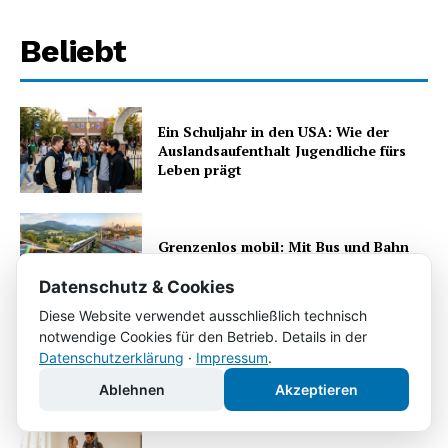
Beliebt
Ein Schuljahr in den USA: Wie der
Auslandsaufenthalt Jugendliche fürs
Leben prägt
Grenzenlos mobil: Mit Bus und Bahn
von Dortmund bis nach Istanbul
Datenschutz & Cookies
Diese Website verwendet ausschließlich technisch
notwendige Cookies für den Betrieb. Details in der
Berufskleidung im Betrieb: Sicherheit,
Datenschutzerklärung
·
Impressum
.
Hygiene und Effizienz
Ablehnen
Akzeptieren