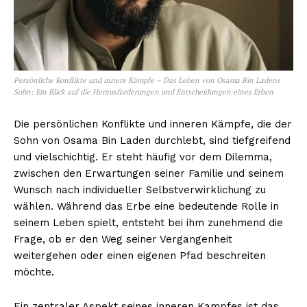
NEWSLETTER ABONNIEREN
Persönliche Konflikte und innere Kämpfe – Das Leben von Osama Bin Ladens
Sohn: Ein Blick auf die Herausforderungen und Entscheidungen eines Erben
Die persönlichen Konflikte und inneren Kämpfe, die der
Inhalte
Sohn von Osama Bin Laden durchlebt, sind tiefgreifend
und vielschichtig. Er steht häufig vor dem Dilemma,
zwischen den Erwartungen seiner Familie und seinem
Wunsch nach individueller Selbstverwirklichung zu
wählen. Während das Erbe eine bedeutende Rolle in
seinem Leben spielt, entsteht bei ihm zunehmend die
Frage, ob er den Weg seiner Vergangenheit
weitergehen oder einen eigenen Pfad beschreiten
möchte.
Ein zentraler Aspekt seines inneren Kampfes ist das