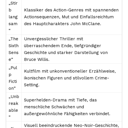
„Stir
b
Klassiker des Action-Genres mit spannenden
lang
Actionsequenzen, Mut und Einfallsreichtum
sam
des Hauptcharakters John McClane.
“
„The
Unvergesslicher Thriller mit
Sixth
überraschendem Ende, tiefgründiger
Sens
Geschichte und starker Darstellung von
e“
Bruce Willis.
„Pul
Kultfilm mit unkonventioneller Erzählweise,
p
ikonischen Figuren und stilvollem Crime-
Ficti
Setting.
on“
„Unb
Superhelden-Drama mit Tiefe, das
reak
menschliche Schwächen und
able
außergewöhnliche Fähigkeiten verbindet.
“
Visuell beeindruckende Neo-Noir-Geschichte,