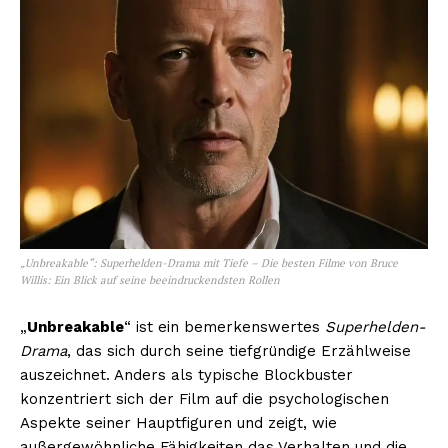
NEWSLETTER ABONNIEREN
Inhalte
„Unbreakable“: Superhelden-Drama mit Tiefe – Die besten Filme von Bruce
Willis: Ein Blick auf seine beeindruckendsten Rollen
„
Unbreakable
“ ist ein bemerkenswertes
Superhelden-
Drama
, das sich durch seine tiefgründige Erzählweise
auszeichnet. Anders als typische Blockbuster
konzentriert sich der Film auf die psychologischen
Aspekte seiner Hauptfiguren und zeigt, wie
außergewöhnliche Fähigkeiten das Verhalten und die