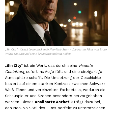
„Sin City“: Visuell beeindruckende Neo-Noir-Story – Die besten Filme von Bruce
Willis: Ein Blick auf seine beeindruckendsten Rollen
„
Sin City
“ ist ein Werk, das durch seine
visuelle
Gestaltung
sofort ins Auge fällt und eine einzigartige
Atmosphäre schafft. Die Umsetzung der Geschichte
basiert auf einem starken Kontrast zwischen Schwarz-
Weiß-Tönen und vereinzelten Farbdetails, wodurch die
Schauspieler und Szenen besonders hervorgehoben
werden. Dieses
Knallharte Ästhetik
trägt dazu bei,
den Neo-Noir-Stil des Films perfekt zu unterstreichen.