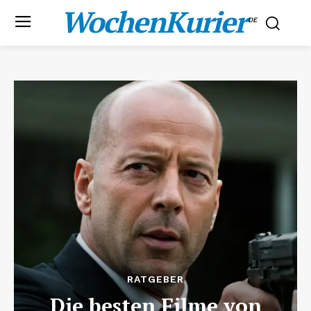
WochenKurier
.DE
RATGEBER
Die besten Filme von