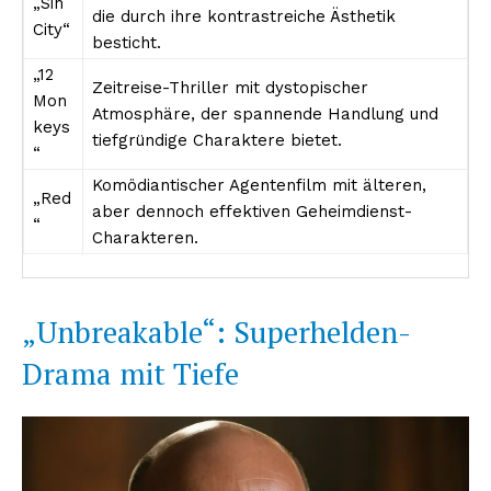
„Sin
die durch ihre kontrastreiche Ästhetik
City“
besticht.
„12
Zeitreise-Thriller mit dystopischer
Mon
Atmosphäre, der spannende Handlung und
keys
tiefgründige Charaktere bietet.
“
Komödiantischer Agentenfilm mit älteren,
„Red
aber dennoch effektiven Geheimdienst-
“
Charakteren.
Erhalte unseren
kostenlosen Newsletter
„Unbreakable“: Superhelden-
Drama mit Tiefe