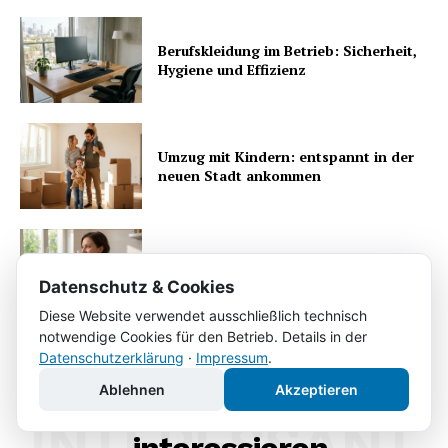
Berufskleidung im Betrieb: Sicherheit,
Hygiene und Effizienz
Umzug mit Kindern: entspannt in der
neuen Stadt ankommen
Magnesium im Alltag: Was die gut
verträgliche Form auszeichnet
Datenschutz & Cookies
Diese Website verwendet ausschließlich technisch
notwendige Cookies für den Betrieb. Details in der
Datenschutzerklärung
·
Impressum
.
Ablehnen
Akzeptieren
Das könnte Sie auch
INTERESSANT