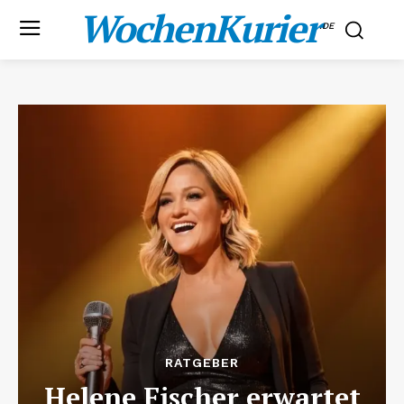
WochenKurier
.DE
RATGEBER
Helene Fischer erwartet