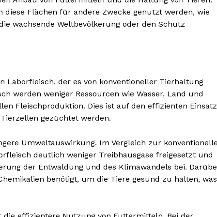
n diese Flächen für andere Zwecke genutzt werden, wie
 die wachsende Weltbevölkerung oder den Schutz
n Laborfleisch, der es von konventioneller Tierhaltung
eisch werden weniger Ressourcen wie Wasser, Land und
llen Fleischproduktion. Dies ist auf den effizienten Einsatz
 Tierzellen gezüchtet werden.
eringere Umweltauswirkung. Im Vergleich zur konventionell
rfleisch deutlich weniger Treibhausgase freigesetzt und
zierung der Entwaldung und des Klimawandels bei. Darübe
Chemikalien benötigt, um die Tiere gesund zu halten, was
die effizientere Nutzung von Futtermitteln. Bei der