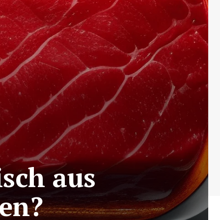
isch aus
len?