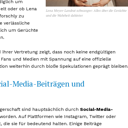
ediglich um
elt oder ob Lena
Lena Meyer-Landrut schwanger: Alles über die Gerüchte
forschly zu
und die Wahrheit dahinter
e verlässliche
glich um Gerüchte
n.
 ihrer Vertretung zeigt, dass noch keine endgültigen
s Fans und Medien mit Spannung auf eine offizielle
ation weiterhin durch bloße Spekulationen geprägt bleiben
cial-Media-Beiträgen und
erschaft sind hauptsächlich durch
Social-Media-
orden. Auf Plattformen wie Instagram, Twitter oder
 die sie für bedeutend halten. Einige Beiträge