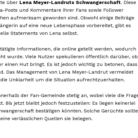
hte über
Lena Meyer-Landruts Schwangerschaft
. Diese
ia-Posts und Kommentare ihrer Fans sowie Follower
ochen aufmerksam geworden sind. Obwohl einige Beiträge
ängerin auf eine neue Lebensphase vorbereitet, gibt es
zielle Statements von Lena selbst.
ätigte Informationen, die online geteilt werden, wodurch
BONNIEREN
 wurde. Viele Nutzer spekulieren öffentlich darüber, ob
r einen Hut bringt. Es ist jedoch wichtig zu betonen, dass
ind. Das Management von Lena Meyer-Landrut vermeidet
 die Unklarheit um die Situation aufrechtzuerhalten.
nnerhalb der Fan-Gemeinde stetig an, wobei viele die Frag
. Bis jetzt bleibt jedoch festzustellen: Es liegen keinerlei
Schwangerschaft bestätigen könnten. Solche Gerüchte sollt
eine verlässlichen Quellen sie belegen.