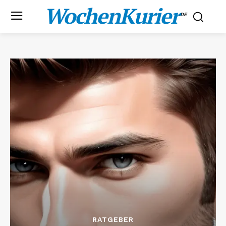
WochenKurier
.DE
RATGEBER