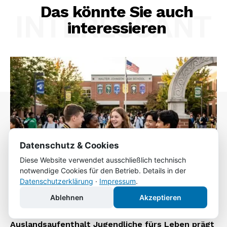
Das könnte Sie auch
INTERESSANT
interessieren
Datenschutz & Cookies
Diese Website verwendet ausschließlich technisch
notwendige Cookies für den Betrieb. Details in der
Datenschutzerklärung
·
Impressum
.
Ablehnen
Akzeptieren
Ein Schuljahr in den USA: Wie der
Auslandsaufenthalt Jugendliche fürs Leben prägt