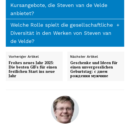
Kursangebote, die Steven van de Velde
anbietet?
Welche Rolle spielt die gesellschaftliche
Diversität in den Werken von Steven van
de Velde?
Vorheriger Artikel
Nächster Artikel
Frohes neues Jahr 2025:
Geschenke und Ideen für
Die besten GIFs für einen
einen unvergesslichen
festlichen Start ins neue
Geburtstag: с днем
Jahr
рождения мужчине