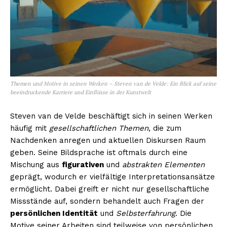
NEWSLETTER ABONNIEREN
Themen und Motive in seinen Werken – Steven van de Velde: Ein Blick auf seine
beeindruckende Karriere und Einflüsse in der Kunstwelt
Inhalte
Steven van de Velde beschäftigt sich in seinen Werken
häufig mit
gesellschaftlichen Themen
, die zum
Nachdenken anregen und aktuellen Diskursen Raum
geben. Seine Bildsprache ist oftmals durch eine
Mischung aus
figurativen
und
abstrakten Elementen
geprägt, wodurch er vielfältige Interpretationsansätze
ermöglicht. Dabei greift er nicht nur gesellschaftliche
Missstände auf, sondern behandelt auch Fragen der
persönlichen Identität
und
Selbsterfahrung
. Die
Motive seiner Arbeiten sind teilweise von persönlichen