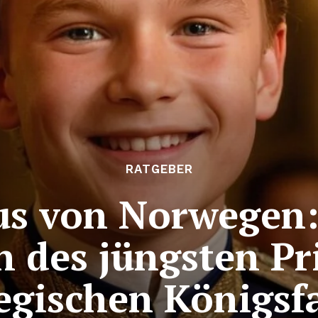
RATGEBER
s von Norwegen: 
n des jüngsten Pr
gischen Königsf