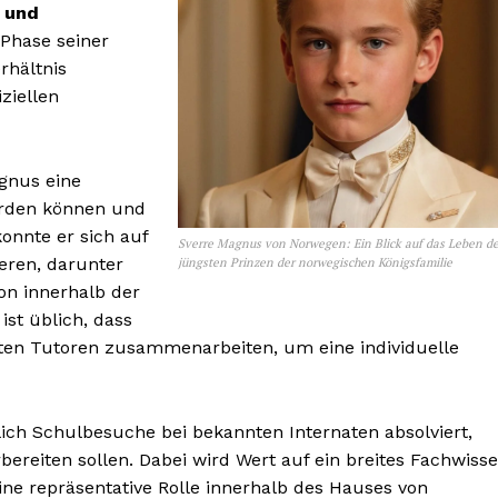
e und
 Phase seiner
rhältnis
ziellen
agnus eine
werden können und
onnte er sich auf
Sverre Magnus von Norwegen: Ein Blick auf das Leben d
eren, darunter
jüngsten Prinzen der norwegischen Königsfamilie
n innerhalb der
ist üblich, dass
vaten Tutoren zusammenarbeiten, um eine individuelle
ich Schulbesuche bei bekannten Internaten absolviert,
bereiten sollen. Dabei wird Wert auf ein breites Fachwiss
ine repräsentative Rolle innerhalb des Hauses von