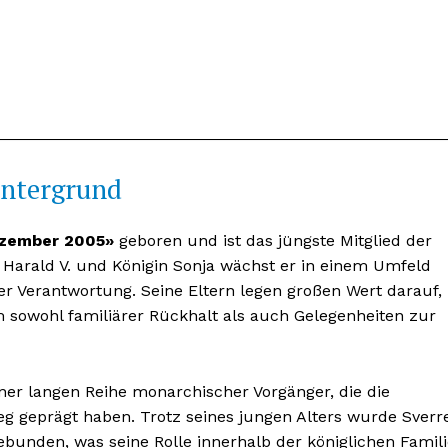
intergrund
ezember 2005»
geboren und ist das jüngste Mitglied der
 Harald V. und Königin Sonja wächst er in einem Umfeld
nseren
cher Verantwortung. Seine Eltern legen großen Wert darauf,
osen
hm sowohl familiärer Rückhalt als auch Gelegenheiten zur
tter
iner langen Reihe monarchischer Vorgänger, die die
 geprägt haben. Trotz seines jungen Alters wurde Sverr
Inhalte
gebunden, was seine Rolle innerhalb der königlichen Famil