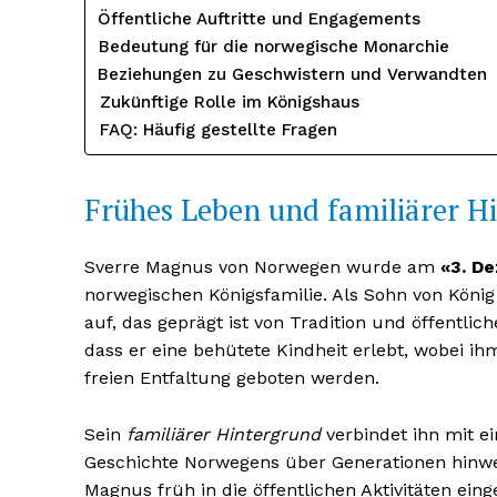
Öffentliche Auftritte und Engagements
Bedeutung für die norwegische Monarchie
Beziehungen zu Geschwistern und Verwandten
Zukünftige Rolle im Königshaus
FAQ: Häufig gestellte Fragen
Frühes Leben und familiärer H
Sverre Magnus von Norwegen wurde am
«3. D
norwegischen Königsfamilie. Als Sohn von König
Erhalte u
auf, das geprägt ist von Tradition und öffentli
kostenl
dass er eine behütete Kindheit erlebt, wobei i
Newsle
freien Entfaltung geboten werden.
Sein
familiärer Hintergrund
verbindet ihn mit e
Geschichte Norwegens über Generationen hinweg
Magnus früh in die öffentlichen Aktivitäten ein