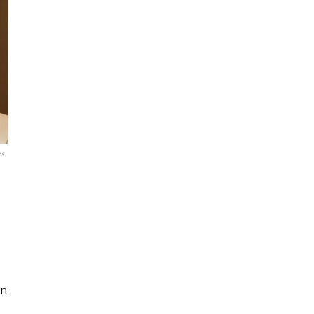
es
en