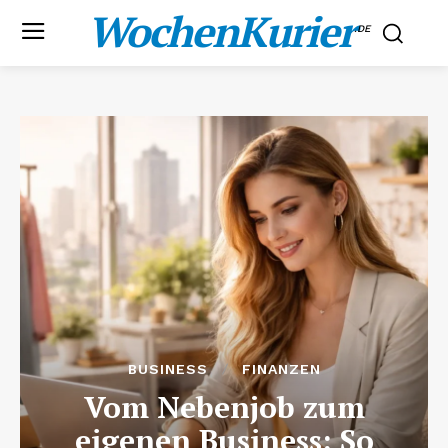
WochenKurier
.DE
BUSINESS
FINANZEN
Vom Nebenjob zum
eigenen Business: So