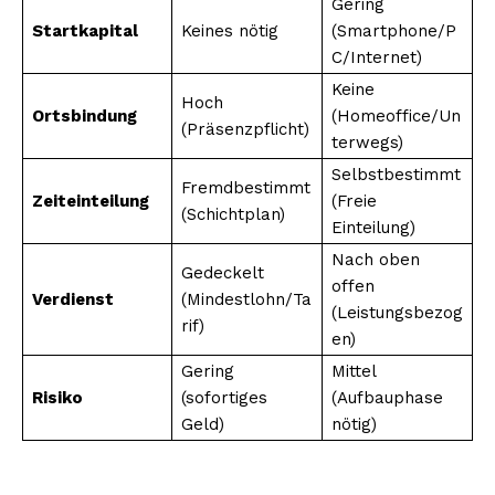
Gering
Startkapital
Keines nötig
(Smartphone/P
C/Internet)
Keine
Hoch
Ortsbindung
(Homeoffice/Un
(Präsenzpflicht)
terwegs)
Selbstbestimmt
Fremdbestimmt
Zeiteinteilung
(Freie
(Schichtplan)
Einteilung)
Nach oben
Gedeckelt
offen
Verdienst
(Mindestlohn/Ta
(Leistungsbezog
rif)
en)
Gering
Mittel
Risiko
(sofortiges
(Aufbauphase
Geld)
nötig)