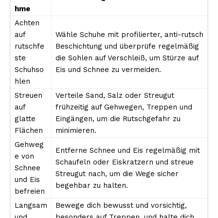
hme
Achten
auf
Wähle Schuhe mit profilierter, anti-rutsch
rutschfe
Beschichtung und überprüfe regelmäßig
ste
die Sohlen auf Verschleiß, um Stürze auf
Schuhso
Eis und Schnee zu vermeiden.
hlen
Streuen
Verteile Sand, Salz oder Streugut
auf
frühzeitig auf Gehwegen, Treppen und
glatte
Eingängen, um die Rutschgefahr zu
Flächen
minimieren.
Gehweg
Entferne Schnee und Eis regelmäßig mit
e von
Schaufeln oder Eiskratzern und streue
Schnee
Streugut nach, um die Wege sicher
und Eis
begehbar zu halten.
befreien
Langsam
Bewege dich bewusst und vorsichtig,
und
besonders auf Treppen, und halte dich