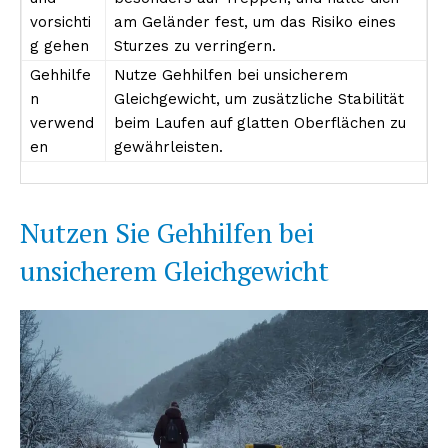
vorsichti
am Geländer fest, um das Risiko eines
g gehen
Sturzes zu verringern.
Gehhilfe
Nutze Gehhilfen bei unsicherem
n
Gleichgewicht, um zusätzliche Stabilität
verwend
beim Laufen auf glatten Oberflächen zu
en
gewährleisten.
Nutzen Sie Gehhilfen bei
unsicherem Gleichgewicht