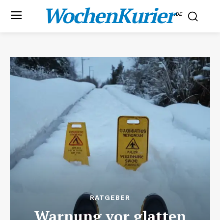
WochenKurier
.DE
RATGEBER
Warnung vor glatten