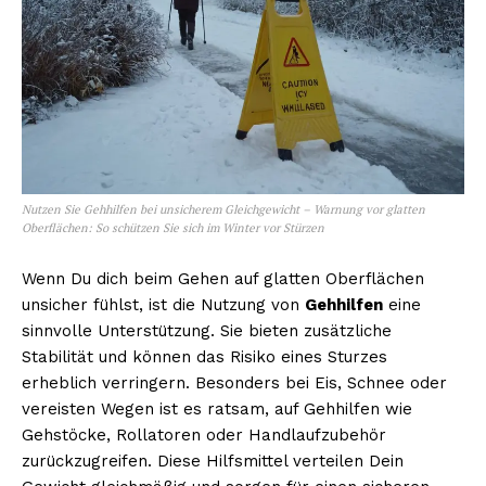
Nutzen Sie Gehhilfen bei unsicherem Gleichgewicht – Warnung vor glatten
Oberflächen: So schützen Sie sich im Winter vor Stürzen
Erhalte unseren
Wenn Du dich beim Gehen auf glatten Oberflächen
kostenlosen Newsletter
unsicher fühlst, ist die Nutzung von
Gehhilfen
eine
sinnvolle Unterstützung. Sie bieten zusätzliche
Stabilität und können das Risiko eines Sturzes
erheblich verringern. Besonders bei Eis, Schnee oder
vereisten Wegen ist es ratsam, auf Gehhilfen wie
Gehstöcke, Rollatoren oder Handlaufzubehör
zurückzugreifen. Diese Hilfsmittel verteilen Dein