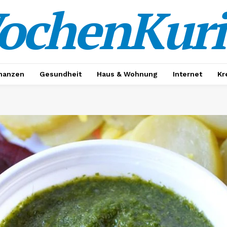
ochenKuri
nanzen
Gesundheit
Haus & Wohnung
Internet
Kr