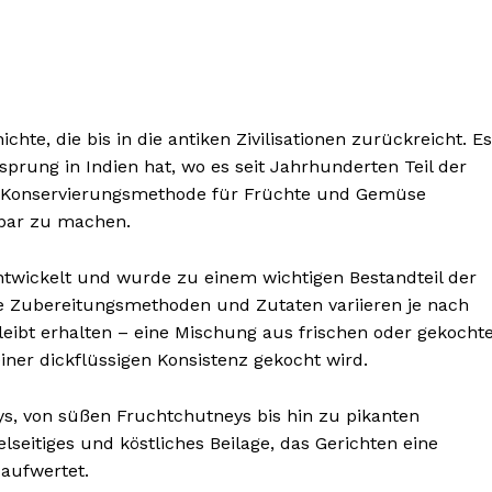
hte, die bis in die antiken Zivilisationen zurückreicht. Es
rung in Indien hat, wo es seit Jahrhunderten Teil der
ls Konservierungsmethode für Früchte und Gemüse
tbar zu machen.
ntwickelt und wurde zu einem wichtigen Bestandteil der
ie Zubereitungsmethoden und Zutaten variieren je nach
nseren
eibt erhalten – eine Mischung aus frischen oder gekocht
osen
iner dickflüssigen Konsistenz gekocht wird.
tter
ys, von süßen Fruchtchutneys bis hin zu pikanten
elseitiges und köstliches Beilage, das Gerichten eine
Inhalte
 aufwertet.