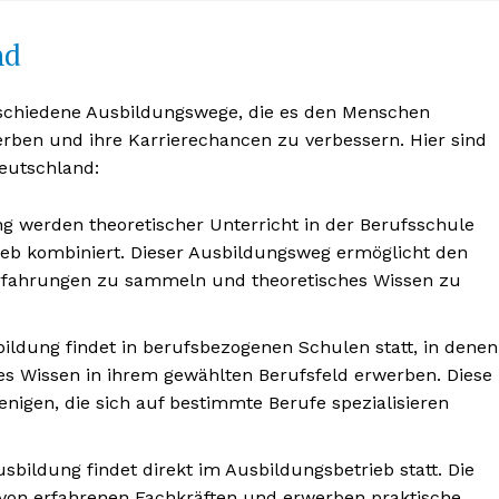
nd
rschiedene Ausbildungswege, die es den Menschen
erben und ihre Karrierechancen zu verbessern. Hier sind
eutschland:
g werden theoretischer Unterricht in der Berufsschule
ieb kombiniert. Dieser Ausbildungsweg ermöglicht den
 Erfahrungen zu sammeln und theoretisches Wissen zu
nseren
osen
ildung findet in berufsbezogenen Schulen statt, in denen
tter
es Wissen in ihrem gewählten Berufsfeld erwerben. Diese
enigen, die sich auf bestimmte Berufe spezialisieren
usbildung findet direkt im Ausbildungsbetrieb statt. Die
Inhalte
 von erfahrenen Fachkräften und erwerben praktische