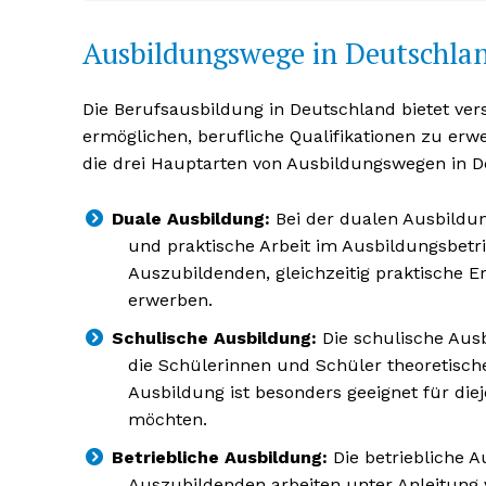
Ausbildungswege in Deutschla
Die Berufsausbildung in Deutschland bietet ve
ermöglichen, berufliche Qualifikationen zu erw
die drei Hauptarten von Ausbildungswegen in D
Duale Ausbildung:
Bei der dualen Ausbildun
und praktische Arbeit im Ausbildungsbetr
Auszubildenden, gleichzeitig praktische
erwerben.
Erhalte u
kostenl
Schulische Ausbildung:
Die schulische Ausb
Newsle
die Schülerinnen und Schüler theoretisch
Ausbildung ist besonders geeignet für diej
möchten.
Betriebliche Ausbildung:
Die betriebliche A
Auszubildenden arbeiten unter Anleitung