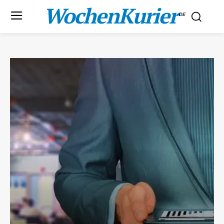
WochenKurier
.DE