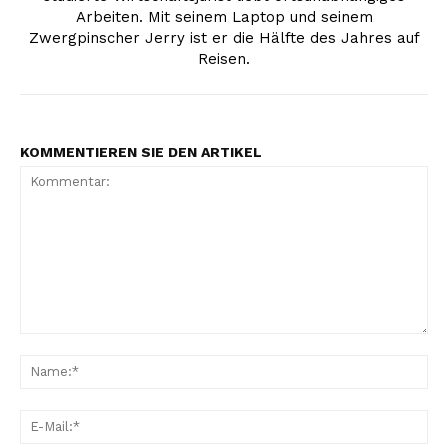
Arbeiten. Mit seinem Laptop und seinem
Zwergpinscher Jerry ist er die Hälfte des Jahres auf
Reisen.
KOMMENTIEREN SIE DEN ARTIKEL
Kommentar:
Na
Erhalte unseren
E-
kostenlosen Newsletter
Mai