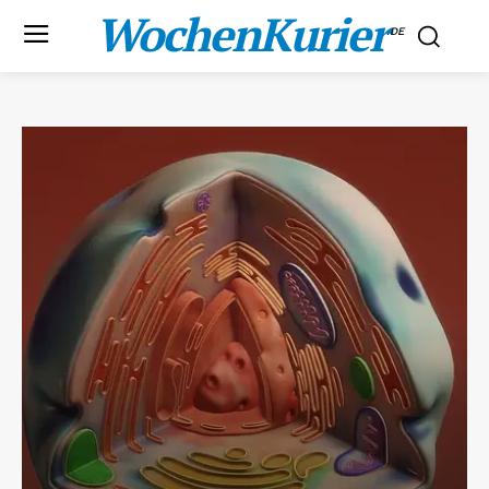
WochenKurier
.DE