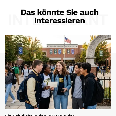
Das könnte Sie auch
INTERESSANT
interessieren
Ein Schuljahr in den USA: Wie der