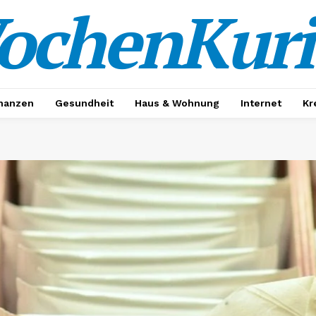
ochenKuri
nanzen
Gesundheit
Haus & Wohnung
Internet
Kr