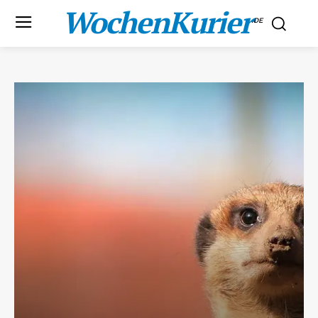
WochenKurier
.DE