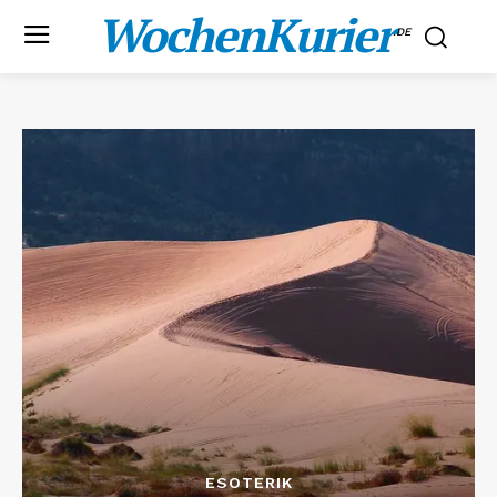
WochenKurier
.DE
ESOTERIK