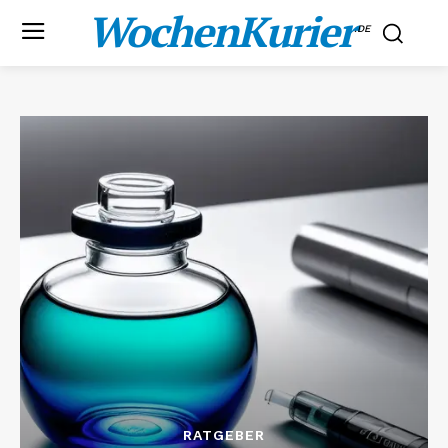
WochenKurier
.DE
RATGEBER