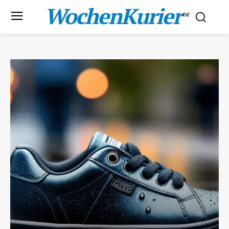
WochenKurier
.DE