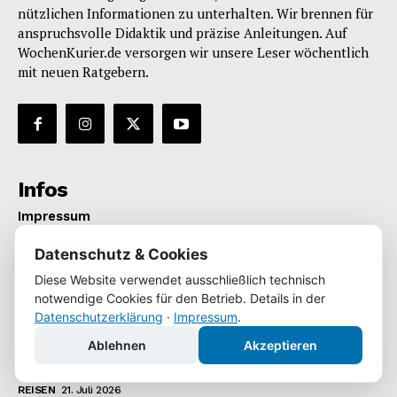
nützlichen Informationen zu unterhalten. Wir brennen für
anspruchsvolle Didaktik und präzise Anleitungen. Auf
WochenKurier.de versorgen wir unsere Leser wöchentlich
mit neuen Ratgebern.
Infos
Impressum
Datenschutz
Datenschutz & Cookies
* enthält Werbung
Diese Website verwendet ausschließlich technisch
notwendige Cookies für den Betrieb. Details in der
Datenschutzerklärung
·
Impressum
.
Neueste Beiträge
Ablehnen
Akzeptieren
Ein Schuljahr in den USA: Wie der Auslandsaufenthalt
Jugendliche fürs Leben prägt
REISEN
21. Juli 2026