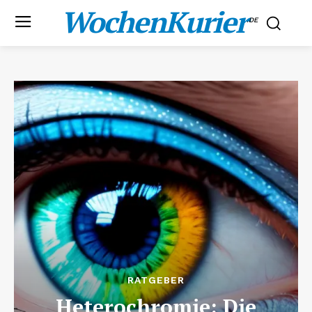
WochenKurier
.DE
RATGEBER
Heterochromie: Die