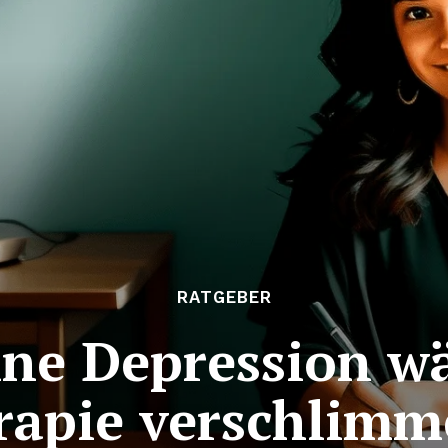
RATGEBER
ine Depression w
rapie verschlimm