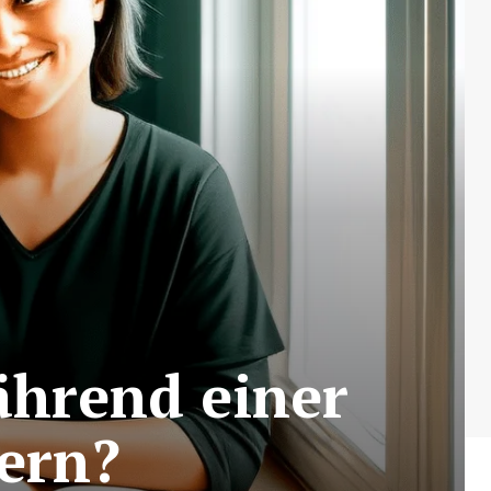
ährend einer
ern?