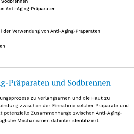
d Sodbrennen
on Anti-Aging-Präparaten
 der Verwendung von Anti-Aging-Präparaten
en
ng-Präparaten und Sodbrennen
nseren
osen
erungsprozess zu verlangsamen und die Haut zu
tter
Verbindung zwischen der Einnahme solcher Präparate und
at potenzielle Zusammenhänge zwischen Anti-Aging-
liche Mechanismen dahinter identifiziert.
Inhalte