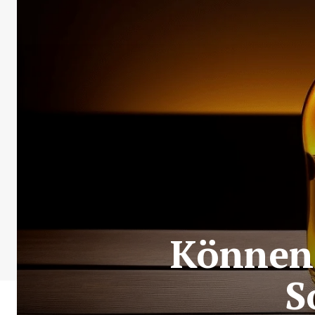
Können 
S