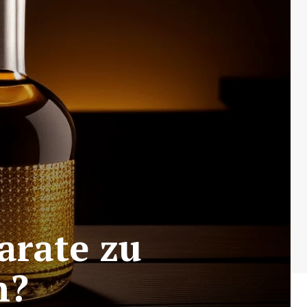
arate zu
n?