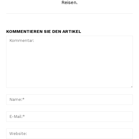
Reisen.
KOMMENTIEREN SIE DEN ARTIKEL
Kommentar:
Na
E-
Mai
Web