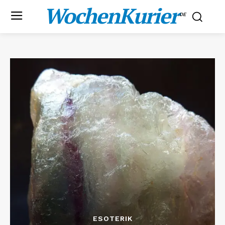
WochenKurier
.DE
ESOTERIK