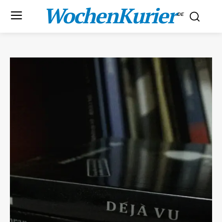
WochenKurier
.DE