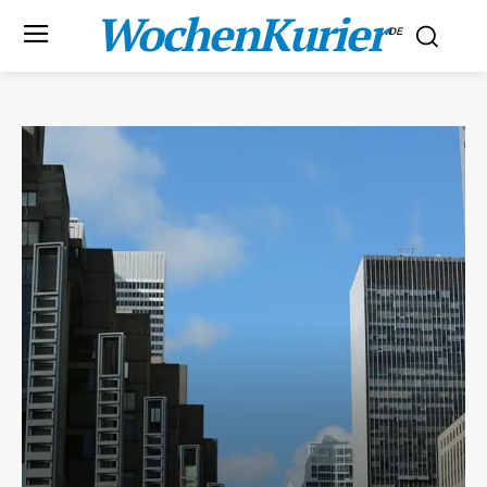
WochenKurier
.DE