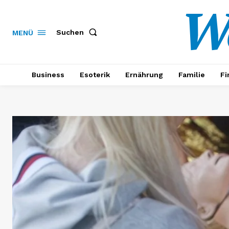
W
Suchen
MENÜ
Business
Esoterik
Ernährung
Familie
Fi