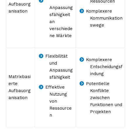
Ressourcen
Aufbauorg
Anpassung
anisation
Komplexere
sfähigkeit
Kommunikation
an
swege
verschiede
ne Märkte
Flexibilität
Komplexere
und
Entscheidungsf
Anpassung
indung
Matrixbasi
sfähigkeit
erte
Potentielle
Effektive
Aufbauorg
Konflikte
Nutzung
anisation
zwischen
von
Funktionen und
Ressource
Projekten
n