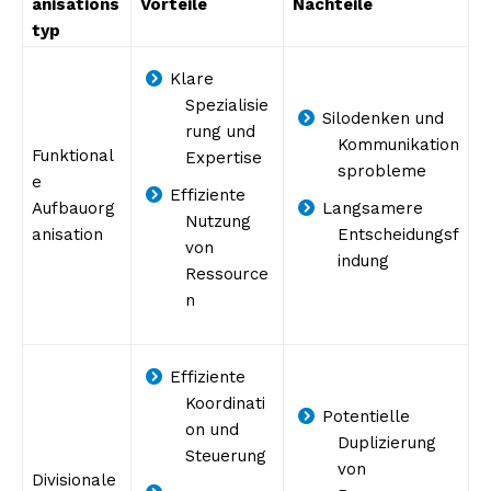
anisations
Vorteile
Nachteile
typ
Klare
Spezialisie
Silodenken und
rung und
Kommunikation
Funktional
Expertise
sprobleme
e
Effiziente
Aufbauorg
Langsamere
Nutzung
anisation
Entscheidungsf
von
indung
Ressource
n
Effiziente
Koordinati
Potentielle
on und
Duplizierung
Steuerung
von
Divisionale