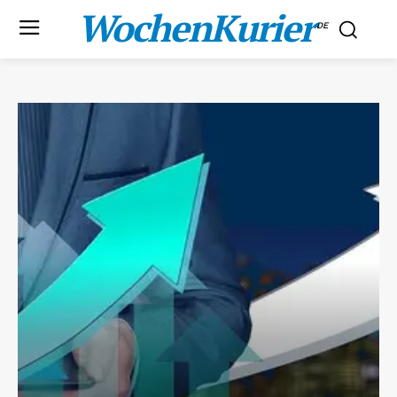
WochenKurier
.DE