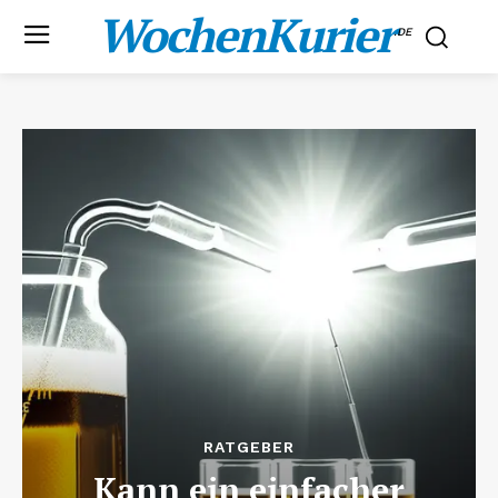
WochenKurier
.DE
RATGEBER
Kann ein einfacher