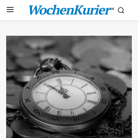
WochenKurier
.DE